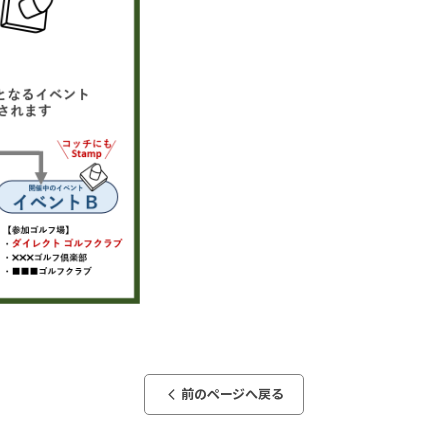
前のページへ戻る
arrow_back_ios_new