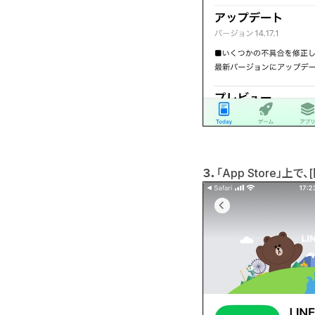
３
．
「App Store」