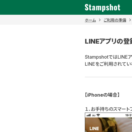
Skip
to
content
ホーム
ご利用の準備
LINEアプリの登
StampshotではLI
LINEをご利用されて
【iPhoneの場合】
１．お手持ちのスマート