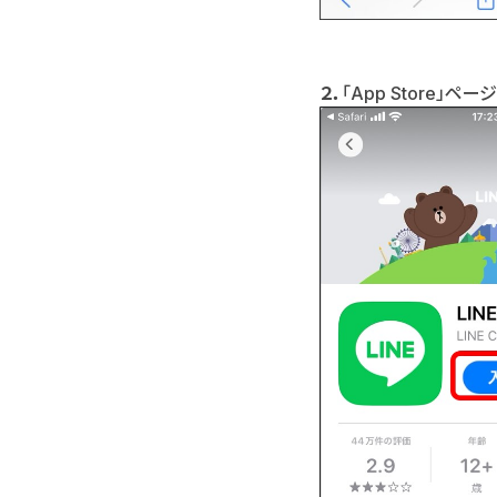
２．
「App Store」ペ