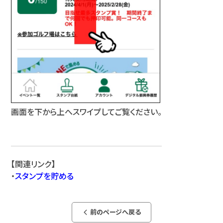
画面を下から上へスワイプしてご覧ください。
【関連リンク】
・
スタンプを貯める
前のページへ戻る
arrow_back_ios_new